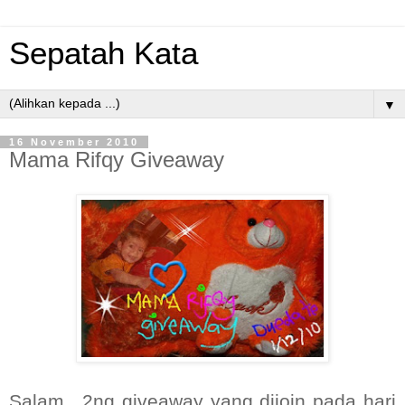
Sepatah Kata
▼
16 November 2010
Mama Rifqy Giveaway
Salam.. 2ng giveaway yang dijoin pada hari