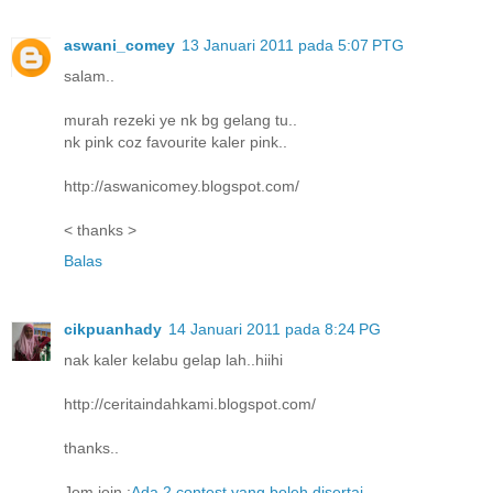
aswani_comey
13 Januari 2011 pada 5:07 PTG
salam..
murah rezeki ye nk bg gelang tu..
nk pink coz favourite kaler pink..
http://aswanicomey.blogspot.com/
< thanks >
Balas
cikpuanhady
14 Januari 2011 pada 8:24 PG
nak kaler kelabu gelap lah..hiihi
http://ceritaindahkami.blogspot.com/
thanks..
Jom join :
Ada 2 contest yang boleh disertai