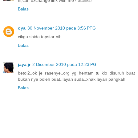
hi,can exchange link with me? thanks!
Balas
oya
30 November 2010 pada 3:56 PTG
cikgu shida topstar nih
Balas
jaya jr
2 Disember 2010 pada 12:23 PG
betol2..ok je rasenye..org yg hentam tu klo disuruh buat
bukan nye boleh buat..layan suda..xnak layan pangkah
Balas